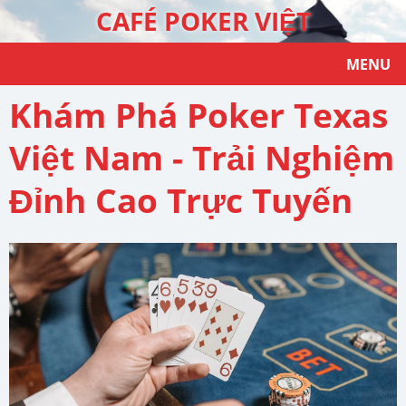
CAFÉ POKER VIỆT
MENU
Khám Phá Poker Texas
Việt Nam - Trải Nghiệm
Đỉnh Cao Trực Tuyến