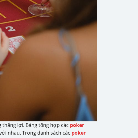
g thắng lợi. Bảng tổng hợp các
poker
 với nhau. Trong danh sách các
poker