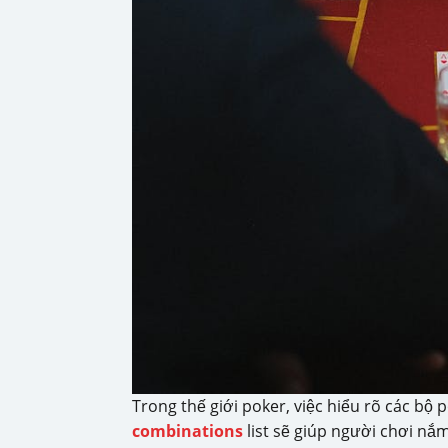
Trong thế giới poker, việc hiểu rõ các bộ
combinations
list sẽ giúp người chơi n