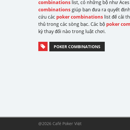
combinations
list, có những bộ như Aces F
combinations
giúp bạn đưa ra quyết định
cứu các
poker combinations
list để cải 
thủ trong các sòng bạc. Các bộ
poker com
kỳ thay đổi nào trong luật chơi.
POKER COMBINATIONS
@2026 Café Poker Việt