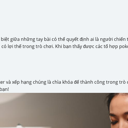
biệt giữa những tay bài có thể quyết định ai là người chiến 
 có lợi thế trong trò chơi. Khi bạn thấy được các tổ hợp pok
ker và xếp hạng chúng là chìa khóa để thành công trong trò 
bạn!