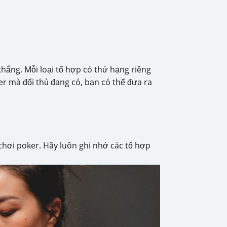
thắng. Mỗi loại tổ hợp có thứ hạng riêng
er mà đối thủ đang có, bạn có thể đưa ra
chơi poker. Hãy luôn ghi nhớ các tổ hợp