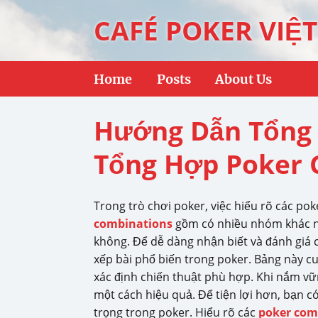
CAFÉ POKER VIỆT
Home
Posts
About Us
Hướng Dẫn Tổng 
Tổng Hợp Poker 
Trong trò chơi poker, việc hiểu rõ các po
combinations
gồm có nhiều nhóm khác nh
không. Để dễ dàng nhận biết và đánh giá 
xếp bài phổ biến trong poker. Bảng này cun
xác định chiến thuật phù hợp. Khi nắm v
một cách hiệu quả. Để tiện lợi hơn, bạn c
trọng trong poker. Hiểu rõ các
poker com