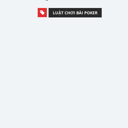
LUẬT CHƠI BÀI POKER